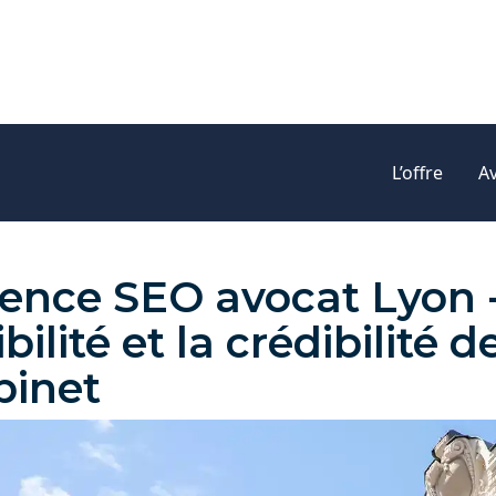
L’offre
A
on - améliorer la visibilité et la crédibilité de votre cabine
ence SEO avocat Lyon -
ibilité et la crédibilité d
binet