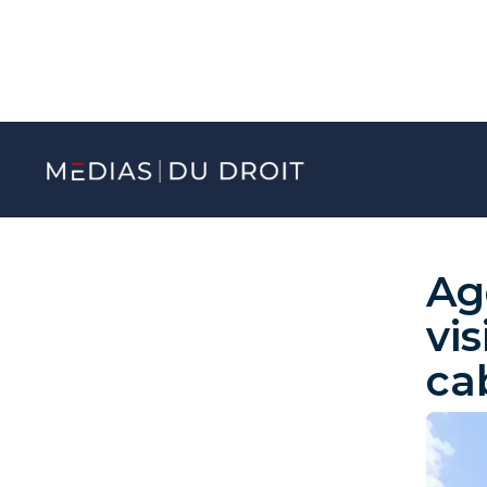
Accueil
>
Actualités
>
Crédit
>
Agence SEO avocat Ly
Ag
vis
ca