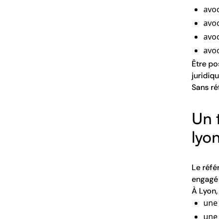
avoc
avoc
avoc
avoc
Être po
juridiq
Sans ré
Un t
lyo
Le réfé
engagé 
À Lyon,
une 
une 