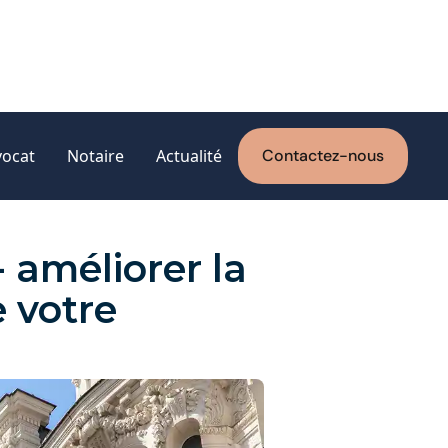
vocat
Notaire
Actualité
Contactez-nous
t
 améliorer la
e votre