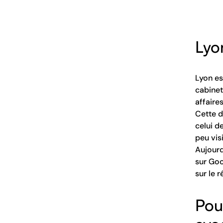
Lyo
Lyon es
cabinet
affaires
Cette d
celui d
peu vis
Aujourd
sur Goo
sur le 
Pou