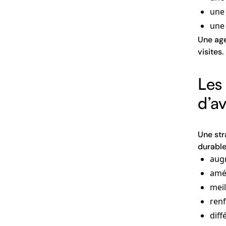
une
une 
Une age
visites.
Les
d’a
Une str
durable
augm
amél
mei
ren
diff