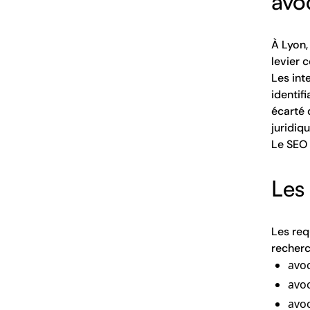
avo
À Lyon,
levier c
Les int
identif
écarté 
juridiqu
Le SEO 
Les
Les req
recherc
avo
avoc
avoc