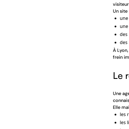
visiteu
Un site
une 
une 
des 
des 
À Lyon,
frein i
Le 
Une age
connais
Elle ma
les 
les 